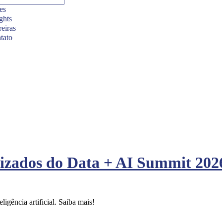
es
ghts
reiras
tato
izados do Data + AI Summit 202
ligência artificial. Saiba mais!