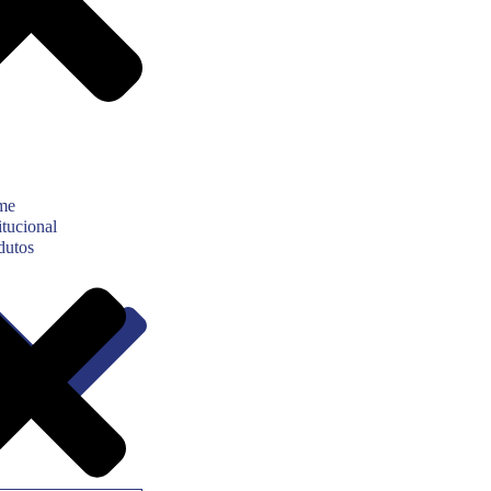
me
itucional
dutos