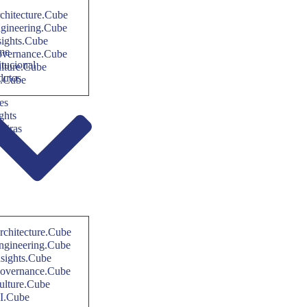
chitecture.Cube
gineering.Cube
sights.Cube
me
vernance.Cube
itucional
lture.Cube
dutos
.Cube
es
ghts
reiras
tato
rchitecture.Cube
ngineering.Cube
nsights.Cube
overnance.Cube
ulture.Cube
I.Cube